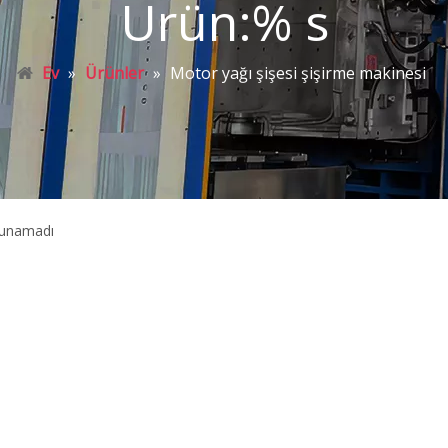
Ürün:% s
Ev
»
Ürünler
»
Motor yağı şişesi şişirme makinesi
lunamadı