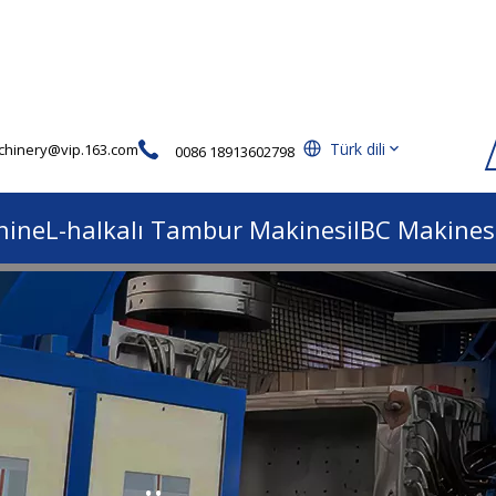
Türk dili
hinery@vip.163.com
0086 18913602798
hine
L-halkalı Tambur Makinesi
IBC Makines