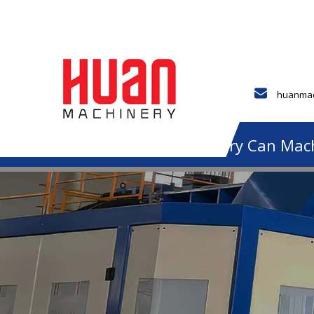
huanmac
Ev
Hakkında
Jerry Can Mac